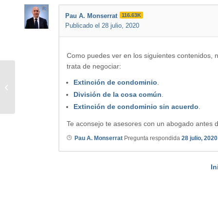
Pau A. Monserrat
116.63K
Publicado el 28 julio, 2020
Como puedes ver en los siguientes contenidos, no
trata de negociar:
Quitar de ser avalista de
Extinción de condominio
.
préstamos por una empresa que
División de la cosa común
.
hemos vendido
Extinción de condominio sin acuerdo
.
Te aconsejo te asesores con un abogado antes d
Pau A. Monserrat
Pregunta respondida
28 julio, 2020
In