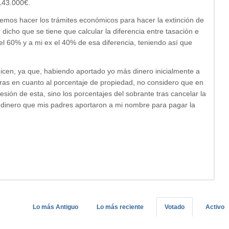
143.000€.
mos hacer los trámites económicos para hacer la extinción de
icho que se tiene que calcular la diferencia entre tasación e
l 60% y a mi ex el 40% de esa diferencia, teniendo así que
dicen, ya que, habiendo aportado yo más dinero inicialmente a
uras en cuanto al porcentaje de propiedad, no considero que en
sión de esta, sino los porcentajes del sobrante tras cancelar la
 el dinero que mis padres aportaron a mi nombre para pagar la
Lo más Antiguo
Lo más reciente
Votado
Activo