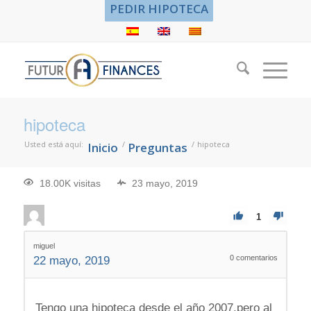
PEDIR HIPOTECA
hipoteca
Usted está aquí:
/
/
hipoteca
Inicio
Preguntas
18.00K visitas
23 mayo, 2019
1
miguel
0
comentarios
22 mayo, 2019
Tengo una hipoteca desde el año 2007,pero al