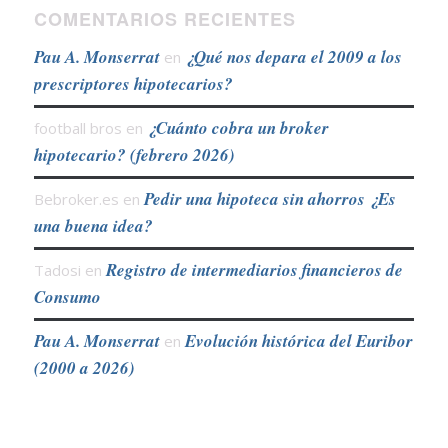
COMENTARIOS RECIENTES
Pau A. Monserrat
¿Qué nos depara el 2009 a los
en
prescriptores hipotecarios?
¿Cuánto cobra un broker
football bros
en
hipotecario? (febrero 2026)
Pedir una hipoteca sin ahorros ¿Es
Bebroker.es
en
una buena idea?
Registro de intermediarios financieros de
Tadosi
en
Consumo
Pau A. Monserrat
Evolución histórica del Euribor
en
(2000 a 2026)