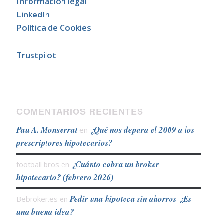
Información legal
LinkedIn
Política de Cookies
Trustpilot
COMENTARIOS RECIENTES
Pau A. Monserrat
¿Qué nos depara el 2009 a los
en
prescriptores hipotecarios?
¿Cuánto cobra un broker
football bros
en
hipotecario? (febrero 2026)
Pedir una hipoteca sin ahorros ¿Es
Bebroker.es
en
una buena idea?