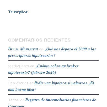
Trustpilot
COMENTARIOS RECIENTES
Pau A. Monserrat
¿Qué nos depara el 2009 a los
en
prescriptores hipotecarios?
¿Cuánto cobra un broker
football bros
en
hipotecario? (febrero 2026)
Pedir una hipoteca sin ahorros ¿Es
Bebroker.es
en
una buena idea?
Registro de intermediarios financieros de
Tadosi
en
Consumo