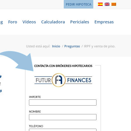
PEDIR HIPOTECA
og
Foro
Vídeos
Calculadora
Periciales
Empresas
Usted está aquí:
Inicio
/
Preguntas
/
IRPF y venta de piso.
2