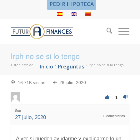
PEDIR HIPOTECA
Irph no se si lo tengo
Usted está aquí:
/
/
Irph no se si lo tengo
Inicio
Preguntas
16.71K visitas
28 julio, 2020
1
Sue
0
comentarios
27 julio, 2020
A ver si pueden ayudarme y explicarme lo un