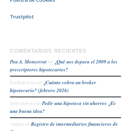
Trustpilot
COMENTARIOS RECIENTES
Pau A. Monserrat
¿Qué nos depara el 2009 a los
en
prescriptores hipotecarios?
¿Cuánto cobra un broker
football bros
en
hipotecario? (febrero 2026)
Pedir una hipoteca sin ahorros ¿Es
Bebroker.es
en
una buena idea?
Registro de intermediarios financieros de
Tadosi
en