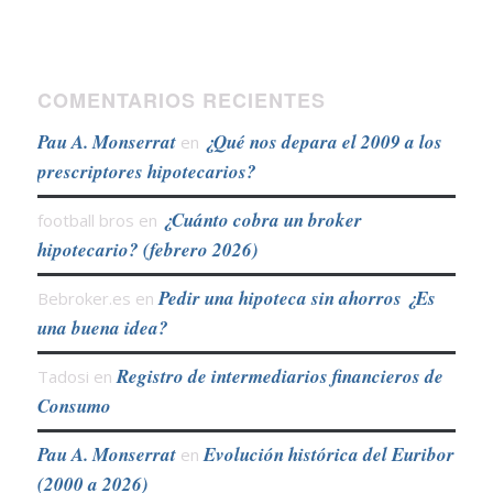
COMENTARIOS RECIENTES
Pau A. Monserrat
¿Qué nos depara el 2009 a los
en
prescriptores hipotecarios?
¿Cuánto cobra un broker
football bros
en
hipotecario? (febrero 2026)
Pedir una hipoteca sin ahorros ¿Es
Bebroker.es
en
una buena idea?
Registro de intermediarios financieros de
Tadosi
en
Consumo
Pau A. Monserrat
Evolución histórica del Euribor
en
(2000 a 2026)