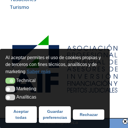
Turismo
Al aceptar permites el uso de cookies propias y
de terceros con fines técnicos, analíticos y de
Saber más
marketing
Technical
Technical
Marketing
Marketing
Analíticas
Analíticas
Aceptar
Guardar
Rechazar
todas
preferencias
Pedir hipoteca
Copyright 2026 - Futur Legal Advocats i Economistes SLP