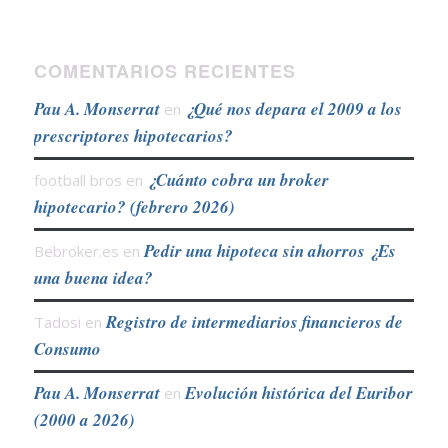
COMENTARIOS RECIENTES
Pau A. Monserrat
¿Qué nos depara el 2009 a los
en
prescriptores hipotecarios?
¿Cuánto cobra un broker
football bros
en
hipotecario? (febrero 2026)
Pedir una hipoteca sin ahorros ¿Es
Bebroker.es
en
una buena idea?
Registro de intermediarios financieros de
Tadosi
en
Consumo
Pau A. Monserrat
Evolución histórica del Euribor
en
(2000 a 2026)