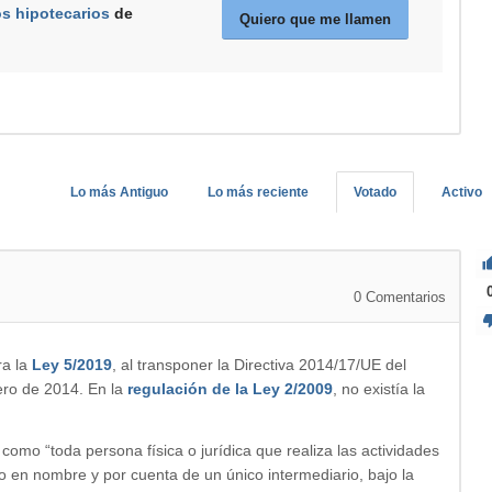
os hipotecarios
de
Quiero que me llamen
Lo más Antiguo
Lo más reciente
Votado
Activo
0
Comentarios
ra la
Ley 5/2019
, al transponer la Directiva 2014/17/UE del
ero de 2014. En la
regulación de la Ley 2/2009
, no existía la
como “toda persona física o jurídica que realiza las actividades
io en nombre y por cuenta de un único intermediario, bajo la