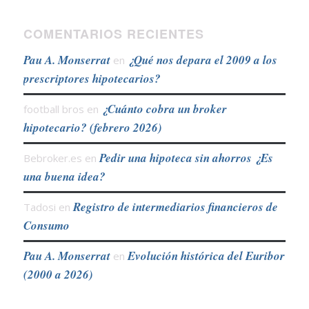
COMENTARIOS RECIENTES
Pau A. Monserrat
¿Qué nos depara el 2009 a los
en
prescriptores hipotecarios?
¿Cuánto cobra un broker
football bros
en
hipotecario? (febrero 2026)
Pedir una hipoteca sin ahorros ¿Es
Bebroker.es
en
una buena idea?
Registro de intermediarios financieros de
Tadosi
en
Consumo
Pau A. Monserrat
Evolución histórica del Euribor
en
(2000 a 2026)