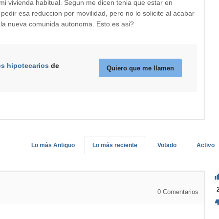
mi vivienda habitual. Segun me dicen tenia que estar en
dir esa reduccion por movilidad, pero no lo solicite al acabar
en la nueva comunida autonoma. Esto es asi?
os hipotecarios
de
Quiero que me llamen
Lo más Antiguo
Lo más reciente
Votado
Activo
0
Comentarios