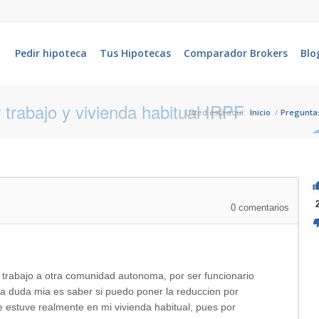
Pedir hipoteca
Tus Hipotecas
Comparador Brokers
Blo
 trabajo y vivienda habitual IRPF
Usted está aquí:
Inicio
/
Pregunta
0
comentarios
trabajo a otra comunidad autonoma, por ser funcionario
La duda mia es saber si puedo poner la reduccion por
e estuve realmente en mi vivienda habitual, pues por