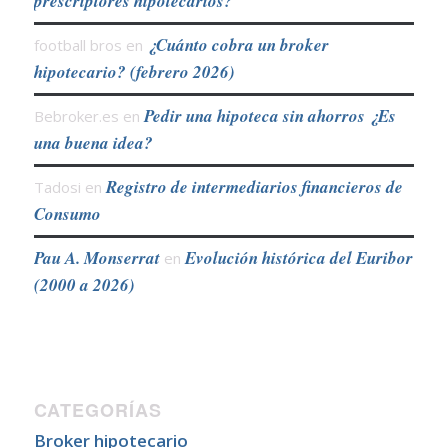
prescriptores hipotecarios?
¿Cuánto cobra un broker
football bros
en
hipotecario? (febrero 2026)
Pedir una hipoteca sin ahorros ¿Es
Bebroker.es
en
una buena idea?
Registro de intermediarios financieros de
Tadosi
en
Consumo
Pau A. Monserrat
Evolución histórica del Euribor
en
(2000 a 2026)
CATEGORÍAS
Broker hipotecario