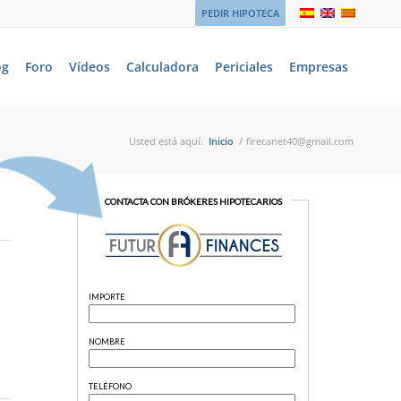
PEDIR HIPOTECA
og
Foro
Vídeos
Calculadora
Periciales
Empresas
Usted está aquí:
Inicio
/
firecanet40@gmail.com