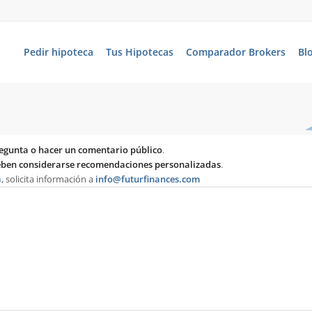
Pedir hipoteca
Tus Hipotecas
Comparador Brokers
Bl
egunta o hacer un comentario público
.
deben considerarse recomendaciones personalizadas
.
a
, solicita información a
info@futurfinances.com