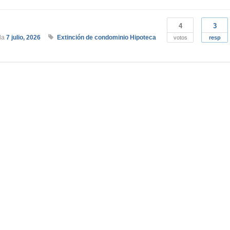
4
3
da
7 julio, 2026
Extinción de condominio
Hipoteca
votos
resp