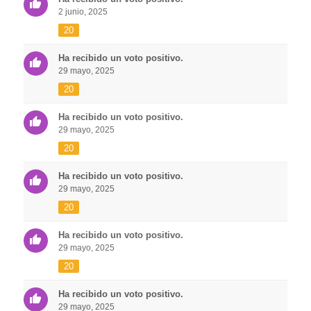
2 junio, 2025
20
Ha recibido un voto positivo.
29 mayo, 2025
20
Ha recibido un voto positivo.
29 mayo, 2025
20
Ha recibido un voto positivo.
29 mayo, 2025
20
Ha recibido un voto positivo.
29 mayo, 2025
20
Ha recibido un voto positivo.
29 mayo, 2025