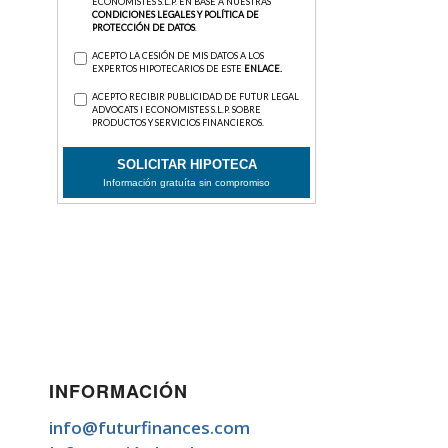
INFORMACIÓN
info@futurfinances.com