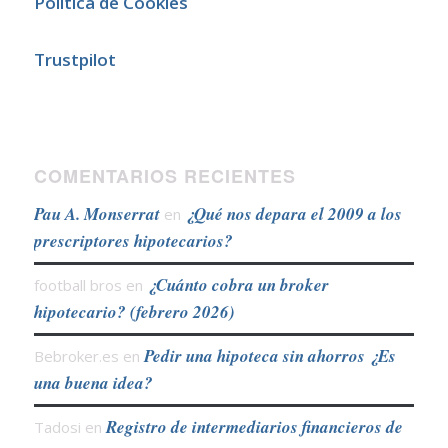
Política de Cookies
Trustpilot
COMENTARIOS RECIENTES
Pau A. Monserrat
¿Qué nos depara el 2009 a los
en
prescriptores hipotecarios?
¿Cuánto cobra un broker
football bros
en
hipotecario? (febrero 2026)
Pedir una hipoteca sin ahorros ¿Es
Bebroker.es
en
una buena idea?
Registro de intermediarios financieros de
Tadosi
en