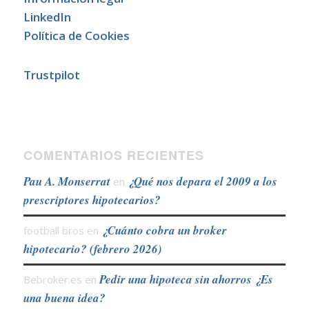
LinkedIn
Política de Cookies
Trustpilot
COMENTARIOS RECIENTES
Pau A. Monserrat
¿Qué nos depara el 2009 a los
en
prescriptores hipotecarios?
¿Cuánto cobra un broker
football bros
en
hipotecario? (febrero 2026)
Pedir una hipoteca sin ahorros ¿Es
Bebroker.es
en
una buena idea?