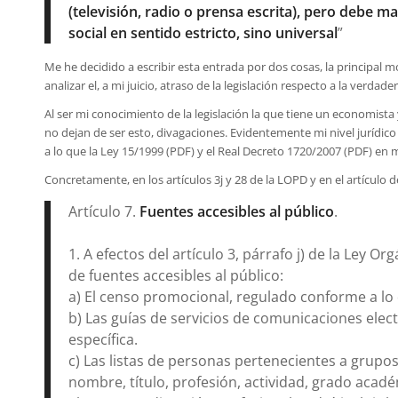
(televisión, radio o prensa escrita), pero debe 
social en sentido estricto, sino universal
”
Me he decidido a escribir esta entrada por dos cosas, la principal mo
analizar el, a mi juicio, atraso de la legislación respecto a la verdad
Al ser mi conocimiento de la legislación la que tiene un economist
no dejan de ser esto, divagaciones. Evidentemente mi nivel jurídico
a lo que la Ley 15/1999 (PDF) y el Real Decreto 1720/2007 (PDF) en 
Concretamente, en los artículos 3j y 28 de la LOPD y en el artículo d
Artículo 7.
Fuentes accesibles al público
.
1. A efectos del artículo 3, párrafo j) de la Ley 
de fuentes accesibles al público:
a) El censo promocional, regulado conforme a lo 
b) Las guías de servicios de comunicaciones elec
específica.
c) Las listas de personas pertenecientes a grup
nombre, título, profesión, actividad, grado acadé