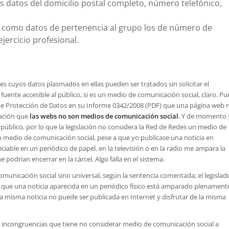
los datos del domicilio postal completo, número telefónico,
e como datos de pertenencia al grupo los de número de
jercicio profesional.
tes cuyos datos plasmados en ellas pueden ser tratados sin solicitar el
uente accesible al público, si es un medio de comunicación social, claro. Pu
 de Protección de Datos en su Informe 0342/2008 (PDF) que una página web 
ración que
las webs no son medios de comunicación social
. Y de momento 
público, por lo que la legislación no considera la Red de Redes un medio de
n medio de comunicación social, pese a que yo publicase una noticia en
ciable en un periódico de papel, en la televisión o en la radio me ampara la
 podrían encerrar en la cárcel. Algo falla en el sistema.
unicación social sino universal, según la sentencia comentada; el legislad
r que una noticia aparecida en un periódico físico está amparado plenament
 la misma noticia no puede ser publicada en Internet y disfrutar de la misma
 incongruencias que tiene no considerar medio de comunicación social a