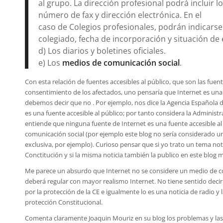
al grupo. La dirección profesional podrá incluir 
número de fax y dirección electrónica. En el
caso de Colegios profesionales, podrán indicars
colegiado, fecha de incorporación y situación de e
d) Los diarios y boletines oficiales.
e) Los
medios de comunicación social
.
Con esta relación de fuentes accesibles al público, que son las fuen
consentimiento de los afectados, uno pensaría que Internet es una f
debemos decir que no . Por ejemplo, nos dice la Agencia Española
es una fuente accesible al público; por tanto considera la Administ
entiende que ninguna fuente de Internet es una fuente accesible al 
comunicación social (por ejemplo este blog no sería considerado u
exclusiva, por ejemplo). Curioso pensar que si yo trato un tema noti
Conctitución y si la misma noticia también la publico en este blog me
Me parece un absurdo que Internet no se considere un medio de com
deberá regular con mayor realismo Internet. No tiene sentido deci
por la protección de la CE e igualmente lo es una noticia de radio y
protección Constitucional.
Comenta claramente Joaquin Mouriz en su blog los problemas y las