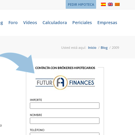
PEDIR HIPOTECA
og
Foro
Vídeos
Calculadora
Periciales
Empresas
Usted está aquí:
Inicio
/
Blog
/
2009
a