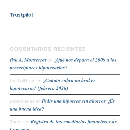
Trustpilot
COMENTARIOS RECIENTES
Pau A. Monserrat
¿Qué nos depara el 2009 a los
en
prescriptores hipotecarios?
¿Cuánto cobra un broker
football bros
en
hipotecario? (febrero 2026)
Pedir una hipoteca sin ahorros ¿Es
Bebroker.es
en
una buena idea?
Registro de intermediarios financieros de
Tadosi
en
Consumo