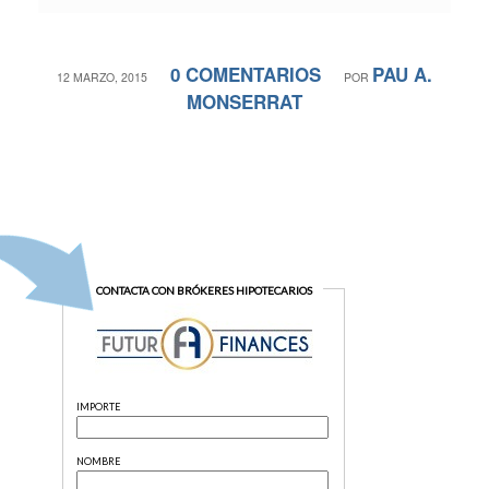
0 COMENTARIOS
PAU A.
/
/
12 MARZO, 2015
POR
MONSERRAT