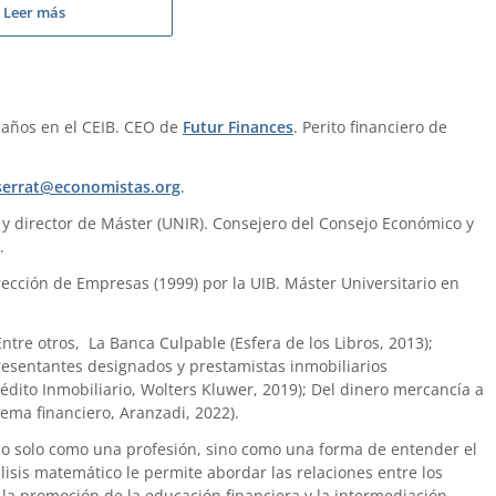
Leer más
 años en el CEIB. CEO de
Futur Finances
. Perito financiero de
errat@economistas.org
.
) y director de Máster (UNIR). Consejero del Consejo Económico y
.
ección de Empresas (1999) por la UIB. Máster Universitario en
 Entre otros, La Banca Culpable (Esfera de los Libros, 2013);
presentantes designados y prestamistas inmobiliarios
édito Inmobiliario, Wolters Kluwer, 2019); Del dinero mercancía a
tema financiero, Aranzadi, 2022).
no solo como una profesión, sino como una forma de entender el
is matemático le permite abordar las relaciones entre los
la promoción de la educación financiera y la intermediación