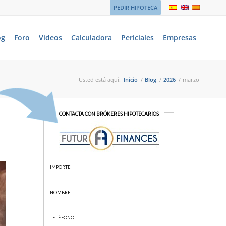
PEDIR HIPOTECA
og
Foro
Vídeos
Calculadora
Periciales
Empresas
Usted está aquí:
Inicio
/
Blog
/
2026
/
marzo
A