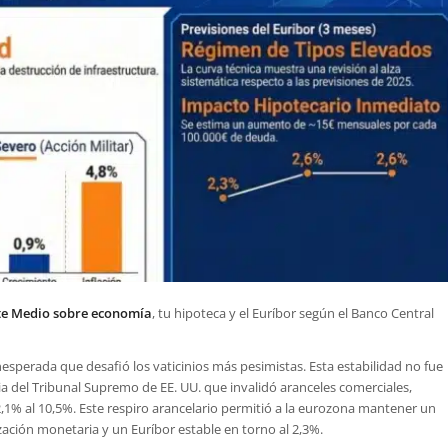
nte Medio sobre economía
, tu hipoteca y el Euríbor según el Banco Central
nesperada que desafió los vaticinios más pesimistas. Esta estabilidad no fue
ia del Tribunal Supremo de EE. UU. que invalidó aranceles comerciales,
2,1% al 10,5%. Este respiro arancelario permitió a la eurozona mantener un
ación monetaria y un Euríbor estable en torno al 2,3%.