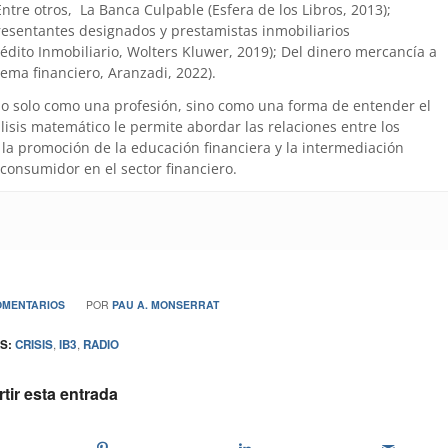
 Entre otros, La Banca Culpable (Esfera de los Libros, 2013);
presentantes designados y prestamistas inmobiliarios
édito Inmobiliario, Wolters Kluwer, 2019); Del dinero mercancía a
tema financiero, Aranzadi, 2022).
no solo como una profesión, sino como una forma de entender el
is matemático le permite abordar las relaciones entre los
la promoción de la educación financiera y la intermediación
 consumidor en el sector financiero.
/
OMENTARIOS
POR
PAU A. MONSERRAT
S:
CRISIS
,
IB3
,
RADIO
ir esta entrada