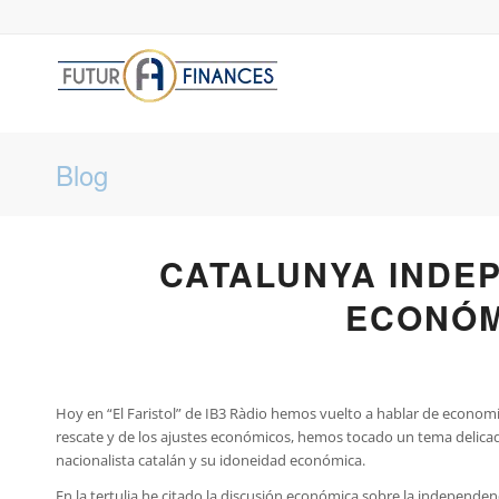
Blog
CATALUNYA INDEP
ECONÓM
Hoy en “El Faristol” de IB3 Ràdio hemos vuelto a hablar de economía
rescate y de los ajustes económicos, hemos tocado un tema delicad
nacionalista catalán y su idoneidad económica.
En la tertulia he citado la discusión económica sobre la independenci