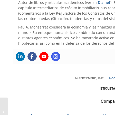
Autor de libros y artículos académicos (ver en
Dialnet
).
capítulo Intermediarios de crédito inmobiliario, sus re
(Comentarios a la Ley Reguladora de los Contratos de Cr
las criptomonedas (Situación, tendencias y retos del sis
Pau A. Monserrat considera la economía y las finanzas 
mundo. Su enfoque humanístico combinado con un anális
distintos agentes económicos. Se ha mostrado activo en 
hipotecaria, así como en la defensa de los derechos del
/
14 SEPTIEMBRE, 2012
0 C
ETIQUETA
Compart
Los afectados por preferentes sin
ayuda