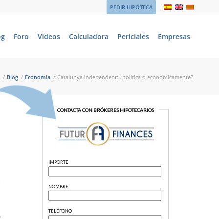
PEDIR HIPOTECA
og
Foro
Vídeos
Calculadora
Periciales
Empresas
/
Blog
/
Economía
/
Catalunya independent: ¿política o económicamente?
o
: