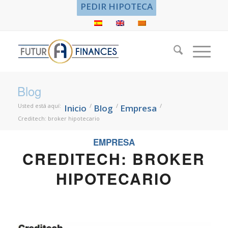
PEDIR HIPOTECA
Blog
Usted está aquí:
/
/
/
Inicio
Blog
Empresa
Creditech: broker hipotecario
EMPRESA
CREDITECH: BROKER
HIPOTECARIO