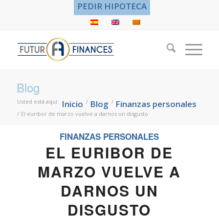
PEDIR HIPOTECA
Blog
Usted está aquí:
/
/
Inicio
Blog
Finanzas personales
/
El euribor de marzo vuelve a darnos un disgusto
FINANZAS PERSONALES
EL EURIBOR DE
MARZO VUELVE A
DARNOS UN
DISGUSTO