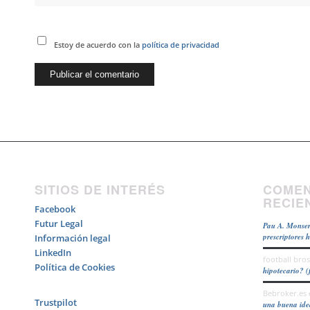
Estoy de acuerdo con la
política de privacidad
SITIOS DE INTERÉS
COMEN
RECIE
Facebook
Futur Legal
Pau A. Monser
prescriptores 
Información legal
LinkedIn
football bros
Política de Cookies
hipotecario? (
Bebroker.es
Trustpilot
una buena id