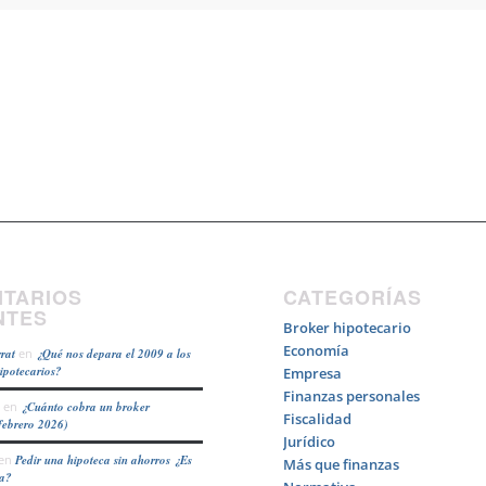
TARIOS
CATEGORÍAS
NTES
Broker hipotecario
Economía
rat
en
¿Qué nos depara el 2009 a los
hipotecarios?
Empresa
Finanzas personales
en
¿Cuánto cobra un broker
Fiscalidad
febrero 2026)
Jurídico
en
Pedir una hipoteca sin ahorros ¿Es
Más que finanzas
ea?