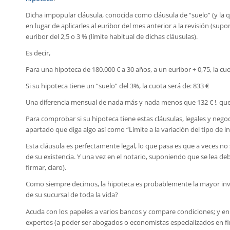
Dicha impopular cláusula, conocida como cláusula de “suelo” (y la q
en lugar de aplicarles al euribor del mes anterior a la revisión (sup
euribor del 2,5 o 3 % (límite habitual de dichas cláusulas).
Es decir,
Para una hipoteca de 180.000 € a 30 años, a un euribor + 0,75, la cuo
Si su hipoteca tiene un “suelo” del 3%, la cuota será de: 833 €
Una diferencia mensual de nada más y nada menos que 132 € !, que 
Para comprobar si su hipoteca tiene estas cláusulas, legales y negoc
apartado que diga algo así como “Límite a la variación del tipo de 
Esta cláusula es perfectamente legal, lo que pasa es que a veces no
de su existencia. Y una vez en el notario, suponiendo que se lea de
firmar, claro).
Como siempre decimos, la hipoteca es probablemente la mayor inve
de su sucursal de toda la vida?
Acuda con los papeles a varios bancos y compare condiciones; y en
expertos (a poder ser abogados o economistas especializados en fin