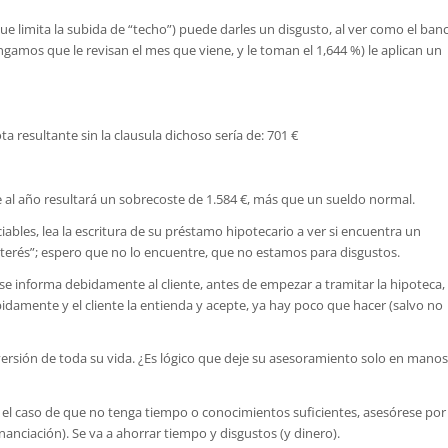
ue limita la subida de “techo”) puede darles un disgusto, al ver como el ban
ongamos que le revisan el mes que viene, y le toman el 1,644 %) le aplican un
ta resultante sin la clausula dichoso sería de: 701 €
al año resultará un sobrecoste de 1.584 €, más que un sueldo normal.
iables, lea la escritura de su préstamo hipotecario a ver si encuentra un
interés”; espero que no lo encuentre, que no estamos para disgustos.
 se informa debidamente al cliente, antes de empezar a tramitar la hipoteca,
bidamente y el cliente la entienda y acepte, ya hay poco que hacer (salvo no
rsión de toda su vida. ¿Es lógico que deje su asesoramiento solo en manos
 el caso de que no tenga tiempo o conocimientos suficientes, asesórese por
anciación). Se va a ahorrar tiempo y disgustos (y dinero).