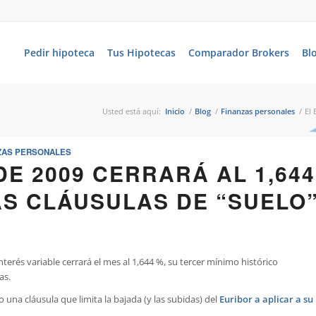
Pedir hipoteca
Tus Hipotecas
Comparador Brokers
Bl
Usted está aquí:
Inicio
/
Blog
/
Finanzas personales
/
El 
ZAS PERSONALES
DE 2009 CERRARÁ AL 1,644
AS CLÁUSULAS DE “SUELO
interés variable cerrará el mes al 1,644 %, su tercer mínimo histórico
as.
o una cláusula que limita la bajada (y las subidas) del
Euribor a aplicar a su