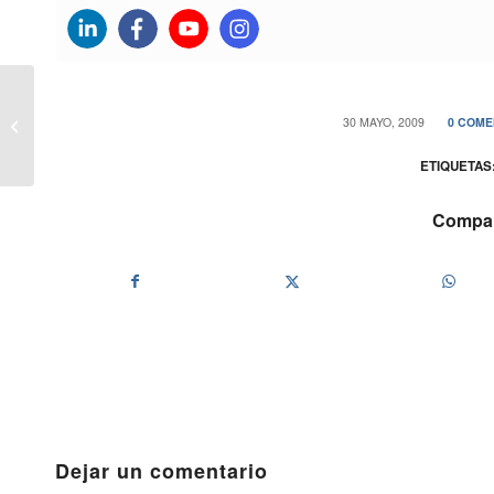
Euribor de abril de 2009 por los
/
/
30 MAYO, 2009
0 COME
suelos y no dan una hipoteca ni por
casual...
ETIQUETAS
Compart
Dejar un comentario