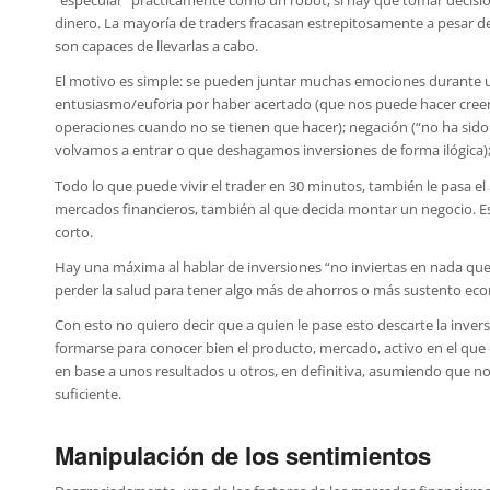
“especular” prácticamente como un robot, si hay que tomar decisi
dinero. La mayoría de traders fracasan estrepitosamente a pesar d
son capaces de llevarlas a cabo.
El motivo es simple: se pueden juntar muchas emociones durante una
entusiasmo/euforia por haber acertado (que nos puede hacer creer
operaciones cuando no se tienen que hacer); negación (“no ha sido 
volvamos a entrar o que deshagamos inversiones de forma ilógica)
Todo lo que puede vivir el trader en 30 minutos, también le pasa el 
mercados financieros, también al que decida montar un negocio. 
corto.
Hay una máxima al hablar de inversiones “no inviertas en nada que 
perder la salud para tener algo más de ahorros o más sustento ec
Con esto no quiero decir que a quien le pase esto descarte la inver
formarse para conocer bien el producto, mercado, activo en el que es
en base a unos resultados u otros, en definitiva, asumiendo que n
suficiente.
Manipulación de los sentimientos