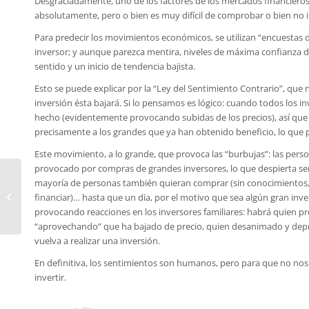
Desgraciadamente, uno de los factores de los mercados financieros e
absolutamente, pero o bien es muy difícil de comprobar o bien no int
Para predecir los movimientos económicos, se utilizan “encuestas d
inversor; y aunque parezca mentira, niveles de máxima confianza 
sentido y un inicio de tendencia bajista.
Esto se puede explicar por la “Ley del Sentimiento Contrario”, qu
inversión ésta bajará. Si lo pensamos es lógico: cuando todos los i
hecho (evidentemente provocando subidas de los precios), así que y
precisamente a los grandes que ya han obtenido beneficio, lo que 
Este movimiento, a lo grande, que provoca las “burbujas”: las per
provocado por compras de grandes inversores, lo que despierta sent
Fondos y planes de
mayoría de personas también quieran comprar (sin conocimientos, si
pensiones ¿son lo
financiar)… hasta que un día, por el motivo que sea algún gran inver
mismo?
provocando reacciones en los inversores familiares: habrá quien p
“aprovechando” que ha bajado de precio, quien desanimado y depr
vuelva a realizar una inversión.
En definitiva, los sentimientos son humanos, pero para que no nos 
invertir.