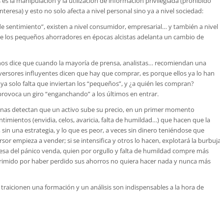
s la manipulación y la utilización de información privilegiada (prohibido
eresa) y esto no solo afecta a nivel personal sino ya a nivel sociedad:
e sentimiento”, existen a nivel consumidor, empresarial… y también a nivel
de los pequeños ahorradores en épocas alcistas adelanta un cambio de
e nos dice que cuando la mayoría de prensa, analistas… recomiendan una
nversores influyentes dicen que hay que comprar, es porque ellos ya lo han
a solo falta que inviertan los “pequeños”, y ¿a quién les compran?
provoca un giro “enganchando” a los últimos en entrar.
sonas detectan que un activo sube su precio, en un primer momento
imientos (envidia, celos, avaricia, falta de humildad…) que hacen que la
n una estrategia, y lo que es peor, a veces sin dinero teniéndose que
sor empieza a vender; si se intensifica y otros lo hacen, explotará la burbuj
resa del pánico venda, quien por orgullo y falta de humildad compre más
imido por haber perdido sus ahorros no quiera hacer nada y nunca más
traicionen una formación y un análisis son indispensables a la hora de