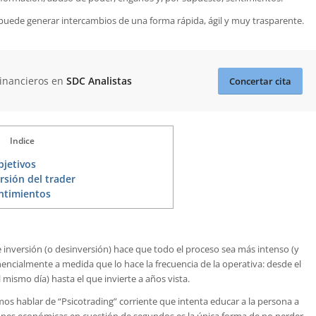
puede generar intercambios de una forma rápida, ágil y muy trasparente.
Financieros en
SDC Analistas
Concertar cita
Indice
bjetivos
rsión del trader
ntimientos
e inversión (o desinversión) hace que todo el proceso sea más intenso (y
ncialmente a medida que lo hace la frecuencia de la operativa: desde el
mismo día) hasta el que invierte a años vista.
mos hablar de “Psicotrading” corriente que intenta educar a la persona a