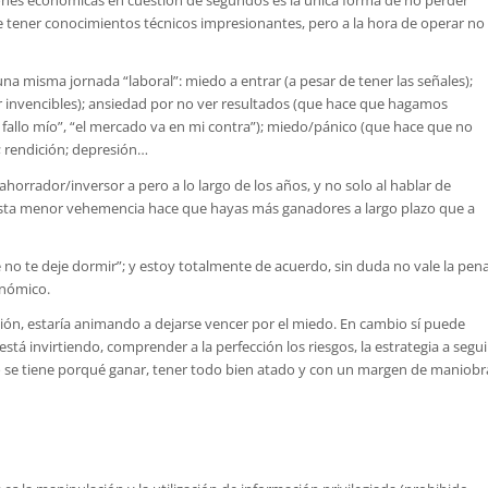
ones económicas en cuestión de segundos es la única forma de no perder
e tener conocimientos técnicos impresionantes, pero a la hora de operar no
 misma jornada “laboral”: miedo a entrar (a pesar de tener las señales);
 invencibles); ansiedad por no ver resultados (que hace que hagamos
fallo mío”, “el mercado va en mi contra”); miedo/pánico (que hace que no
; rendición; depresión…
ahorrador/inversor a pero a lo largo de los años, y no solo al hablar de
Esta menor vehemencia hace que hayas más ganadores a largo plazo que a
no te deje dormir”; y estoy totalmente de acuerdo, sin duda no vale la pen
onómico.
sión, estaría animando a dejarse vencer por el miedo. En cambio sí puede
tá invirtiendo, comprender a la perfección los riesgos, la estrategia a segui
o se tiene porqué ganar, tener todo bien atado y con un margen de maniobr