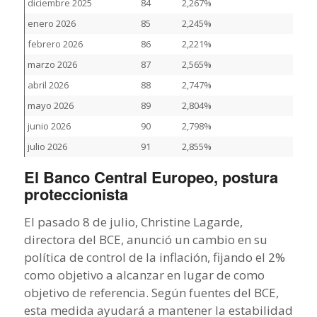
diciembre 2025
84
2,267%
enero 2026
85
2,245%
febrero 2026
86
2,221%
marzo 2026
87
2,565%
abril 2026
88
2,747%
mayo 2026
89
2,804%
junio 2026
90
2,798%
julio 2026
91
2,855%
El Banco Central Europeo, postura
proteccionista
El pasado 8 de julio, Christine Lagarde,
directora del BCE, anunció un cambio en su
política de control de la inflación, fijando el 2%
como objetivo a alcanzar en lugar de como
objetivo de referencia. Según fuentes del BCE,
esta medida ayudará a mantener la estabilidad