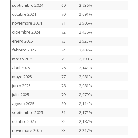
septiembre 2024
69
2,936%
octubre 2024
70
2,691%
noviembre 2024
71
2,506%
diciembre 2024
72
2,436%
enero 2025
73
2,525%
febrero 2025
74
2,407%
marzo 2025
75
2,398%
abril 2025
76
2,143%
mayo 2025
77
2,081%
junio 2025
78
2,081%
julio 2025
79
2,079%
agosto 2025
80
2,114%
septiembre 2025
81
2,172%
octubre 2025
82
2,187%
noviembre 2025
83
2,217%