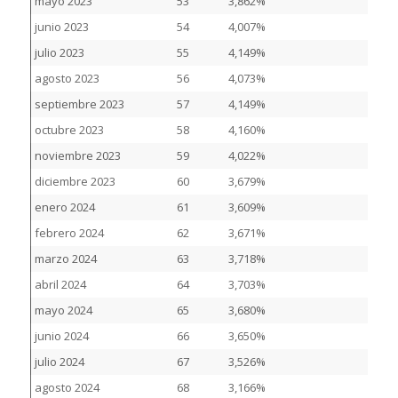
mayo 2023
53
3,862%
junio 2023
54
4,007%
julio 2023
55
4,149%
agosto 2023
56
4,073%
septiembre 2023
57
4,149%
octubre 2023
58
4,160%
noviembre 2023
59
4,022%
diciembre 2023
60
3,679%
enero 2024
61
3,609%
febrero 2024
62
3,671%
marzo 2024
63
3,718%
abril 2024
64
3,703%
mayo 2024
65
3,680%
junio 2024
66
3,650%
julio 2024
67
3,526%
agosto 2024
68
3,166%