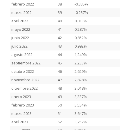
febrero 2022
38
-0,335%
marzo 2022
39
-0,237%
abril 2022
40
0,013%
mayo 2022
41
0,287%
junio 2022
42
0,852%
julio 2022
43
0,992%
agosto 2022
44
1,249%
septiembre 2022
45
2,233%
octubre 2022
46
2,629%
noviembre 2022
47
2,828%
diciembre 2022
48
3,018%
enero 2023
49
3,337%
febrero 2023
50
3,534%
marzo 2023
51
3,647%
abril 2023
52
3,757%