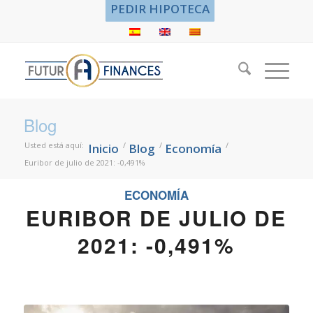
PEDIR HIPOTECA
Blog
Usted está aquí:
/
/
/
Inicio
Blog
Economía
Euribor de julio de 2021: -0,491%
ECONOMÍA
EURIBOR DE JULIO DE
2021: -0,491%