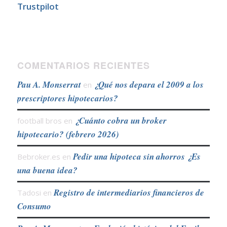
Trustpilot
COMENTARIOS RECIENTES
Pau A. Monserrat
¿Qué nos depara el 2009 a los
en
prescriptores hipotecarios?
¿Cuánto cobra un broker
football bros
en
hipotecario? (febrero 2026)
Pedir una hipoteca sin ahorros ¿Es
Bebroker.es
en
una buena idea?
Registro de intermediarios financieros de
Tadosi
en
Consumo