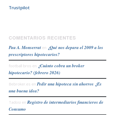
Trustpilot
COMENTARIOS RECIENTES
Pau A. Monserrat
¿Qué nos depara el 2009 a los
en
prescriptores hipotecarios?
¿Cuánto cobra un broker
football bros
en
hipotecario? (febrero 2026)
Pedir una hipoteca sin ahorros ¿Es
Bebroker.es
en
una buena idea?
Registro de intermediarios financieros de
Tadosi
en
Consumo