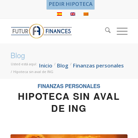
PEDIR HIPOTECA
Blog
Usted está aquí:
/
/
Inicio
Blog
Finanzas personales
/
Hipoteca sin aval de ING
FINANZAS PERSONALES
HIPOTECA SIN AVAL
DE ING