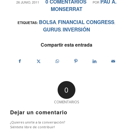
0 COMENTARIOS
PAU A.
/
/
26 JUNIO, 2011
POR
MONSERRAT
BOLSA
FINANCIAL CONGRESS
ETIQUETAS:
,
,
GURUS
INVERSIÓN
,
Compartir esta entrada
0
COMENTARIOS
Dejar un comentario
¿Quieres unirte a la conversación?
Siéntete libre de contribuir!