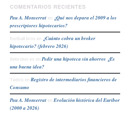
COMENTARIOS RECIENTES
Pau A. Monserrat
¿Qué nos depara el 2009 a los
en
prescriptores hipotecarios?
¿Cuánto cobra un broker
football bros
en
hipotecario? (febrero 2026)
Pedir una hipoteca sin ahorros ¿Es
Bebroker.es
en
una buena idea?
Registro de intermediarios financieros de
Tadosi
en
Consumo
Pau A. Monserrat
Evolución histórica del Euribor
en
(2000 a 2026)