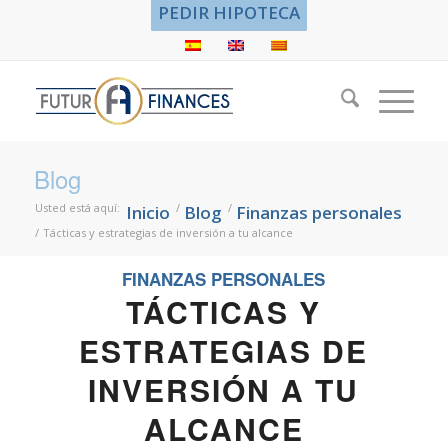
PEDIR HIPOTECA
Blog
Usted está aquí:
/
/
Inicio
Blog
Finanzas personales
/
Tácticas y estrategias de inversión a tu alcance
FINANZAS PERSONALES
TÁCTICAS Y
ESTRATEGIAS DE
INVERSIÓN A TU
ALCANCE