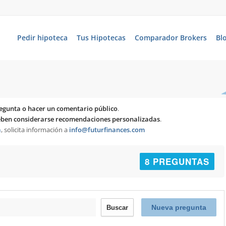
Pedir hipoteca
Tus Hipotecas
Comparador Brokers
Bl
egunta o hacer un comentario público
.
deben considerarse recomendaciones personalizadas
.
a
, solicita información a
info@futurfinances.com
8 PREGUNTAS
Nueva pregunta
Buscar