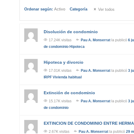
Ordenar según:
Activo
Categoría
Ver todos
Disolución de condominio
17.24K visitas
Pau A. Monserrat
la publicó
6 j
de condominio
Hipoteca
Hipoteca y divorcio
17.01K visitas
Pau A. Monserrat
la publicó
3 j
IRPF
Vivienda habitual
Extinción de condominio
15.17K visitas
Pau A. Monserrat
la publicó
3 j
de condominio
EXTINCION DE CONDOMINIO ENTRE HERMA
2.67K visitas
Pau A. Monserrat
la publicó
29 m