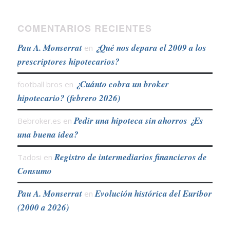
COMENTARIOS RECIENTES
Pau A. Monserrat
¿Qué nos depara el 2009 a los
en
prescriptores hipotecarios?
¿Cuánto cobra un broker
football bros
en
hipotecario? (febrero 2026)
Pedir una hipoteca sin ahorros ¿Es
Bebroker.es
en
una buena idea?
Registro de intermediarios financieros de
Tadosi
en
Consumo
Pau A. Monserrat
Evolución histórica del Euribor
en
(2000 a 2026)