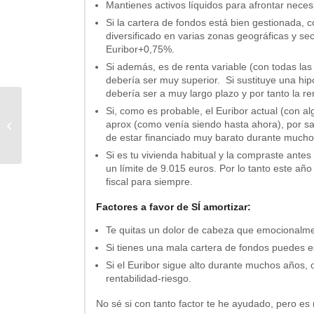
Mantienes activos líquidos para afrontar necesi
Si la cartera de fondos está bien gestionada, 
diversificado en varias zonas geográficas y sec
Euribor+0,75%.
Si además, es de renta variable (con todas las 
debería ser muy superior. Si sustituye una hip
debería ser a muy largo plazo y por tanto la re
Si, como es probable, el Euribor actual (con a
aprox (como venía siendo hasta ahora), por sa
Invertir en Glovo
de estar financiado muy barato durante mucho
Si es tu vivienda habitual y la compraste ant
un límite de 9.015 euros. Por lo tanto este año
fiscal para siempre.
Factores a favor de SÍ amortizar:
Te quitas un dolor de cabeza que emocionalme
Si tienes una mala cartera de fondos puedes es
Si el Euribor sigue alto durante muchos años,
rentabilidad-riesgo.
No sé si con tanto factor te he ayudado, pero es 