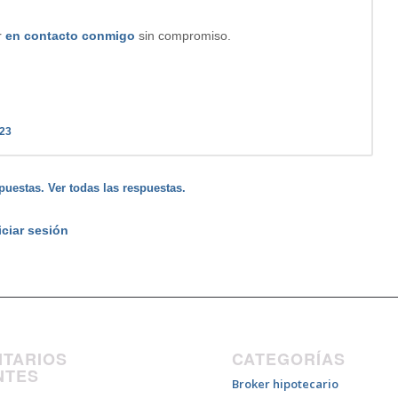
r
en contacto conmigo
sin compromiso.
023
puestas. Ver todas las respuestas.
iciar sesión
TARIOS
CATEGORÍAS
NTES
Broker hipotecario