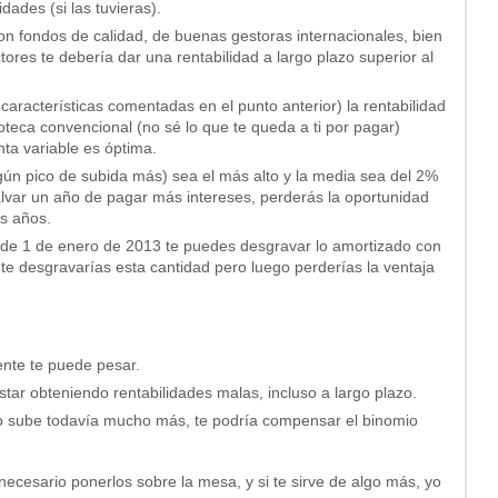
dades (si las tuvieras).
con fondos de calidad, de buenas gestoras internacionales, bien
tores te debería dar una rentabilidad a largo plazo superior al
características comentadas en el punto anterior) la rentabilidad
oteca convencional (no sé lo que te queda a ti por pagar)
nta variable es óptima.
lgún pico de subida más) sea el más alto y la media sea del 2%
lvar un año de pagar más intereses, perderás la oportunidad
s años.
es de 1 de enero de 2013 te puedes desgravar lo amortizado con
 te desgravarías esta cantidad pero luego perderías la ventaja
nte te puede pesar.
tar obteniendo rentabilidades malas, incluso a largo plazo.
 o sube todavía mucho más, te podría compensar el binomio
necesario ponerlos sobre la mesa, y si te sirve de algo más, yo