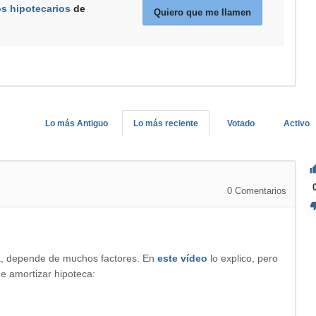
os hipotecarios
de
Quiero que me llamen
Lo más Antiguo
Lo más reciente
Votado
Activo
0
Comentarios
a, depende de muchos factores. En
este vídeo
lo explico, pero
de amortizar hipoteca: