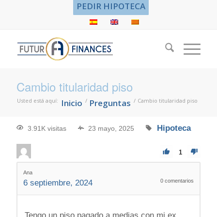
PEDIR HIPOTECA
Cambio titularidad piso
Usted está aquí:
/
/
Cambio titularidad piso
Inicio
Preguntas
Hipoteca
3.91K visitas
23 mayo, 2025
1
Ana
0
comentarios
6 septiembre, 2024
Tengo un piso pagado a medias con mi ex