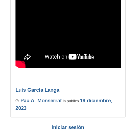
Luis García Langa
Pau A. Monserrat
19 diciembre,
la publicó
2023
Iniciar sesión