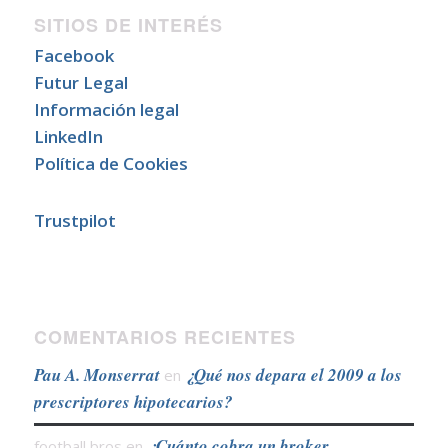
SITIOS DE INTERÉS
Facebook
Futur Legal
Información legal
LinkedIn
Política de Cookies
Trustpilot
COMENTARIOS RECIENTES
Pau A. Monserrat
¿Qué nos depara el 2009 a los
en
prescriptores hipotecarios?
¿Cuánto cobra un broker
football bros
en