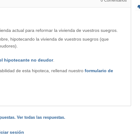
0
Comentarios
vienda actual para reformar la vivienda de vuestros suegros.
mbre, hipotecando la vivienda de vuestros suegros (que
eudores).
del hipotecante no deudor
.
iabilidad de esta hipoteca, rellenad nuestro
formulario de
puestas. Ver todas las respuestas.
iciar sesión