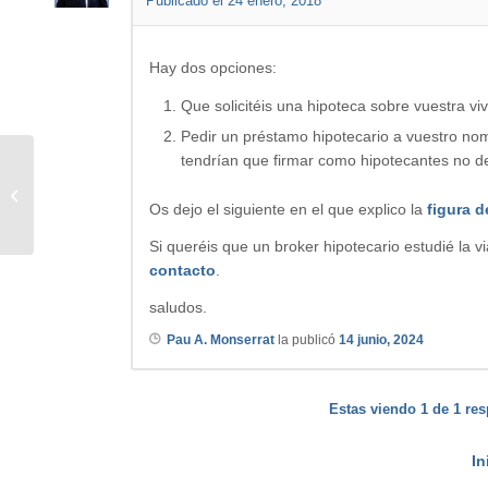
Publicado el 24 enero, 2018
Hay dos opciones:
Que solicitéis una hipoteca sobre vuestra vi
Pedir un préstamo hipotecario a vuestro no
tendrían que firmar como hipotecantes no d
Casa en la roca del valles
Os dejo el siguiente en el que explico la
figura 
Si queréis que un broker hipotecario estudié la v
contacto
.
saludos.
Pau A. Monserrat
la publicó
14 junio, 2024
Estas viendo 1 de 1 res
In