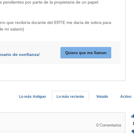
pendientes por parte de la propietaria de un papel.
inero que recibiría durante del ERTE me daría de sobra para
e mi salario)
Quiero que me llamen
ecario de confianza
!
Lo más Antiguo
Lo más reciente
Votado
Activo
0
Comentarios