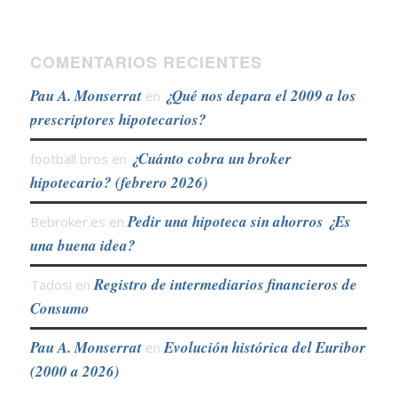
COMENTARIOS RECIENTES
Pau A. Monserrat
¿Qué nos depara el 2009 a los
en
prescriptores hipotecarios?
¿Cuánto cobra un broker
football bros
en
hipotecario? (febrero 2026)
Pedir una hipoteca sin ahorros ¿Es
Bebroker.es
en
una buena idea?
Registro de intermediarios financieros de
Tadosi
en
Consumo
Pau A. Monserrat
Evolución histórica del Euribor
en
(2000 a 2026)