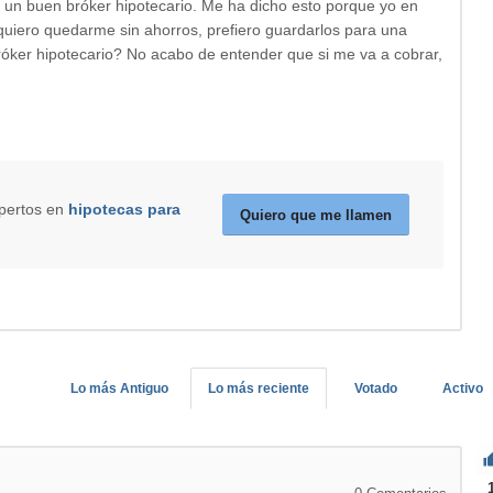
 un buen bróker hipotecario. Me ha dicho esto porque yo en
quiero quedarme sin ahorros, prefiero guardarlos para una
róker hipotecario? No acabo de entender que si me va a cobrar,
xpertos en
hipotecas para
Quiero que me llamen
Lo más Antiguo
Lo más reciente
Votado
Activo