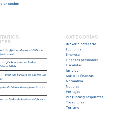
iciar sesión
TARIOS
CATEGORÍAS
NTES
Broker hipotecario
Economía
rat
en
¿Qué nos depara el 2009 a los
hipotecarios?
Empresa
Finanzas personales
s
en
¿Cuánto cobra un broker
Fiscalidad
febrero 2026)
Jurídico
en
Pedir una hipoteca sin ahorros ¿Es
Más que finanzas
ea?
Normativa
Noticias
gistro de intermediarios financieros de
Peritajes
Preguntas y respuestas
rat
en
Evolución histórica del Euribor
Tasaciones
Turismo