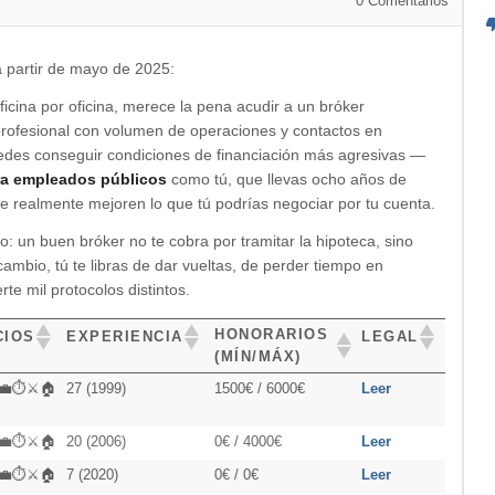
0
Comentarios
a partir de mayo de 2025:
ficina por oficina, merece la pena acudir a un bróker
profesional con volumen de operaciones y contactos en
des conseguir condiciones de financiación más agresivas —
ra empleados públicos
como tú, que llevas ocho años de
e realmente mejoren lo que tú podrías negociar por tu cuenta.
o: un buen bróker no te cobra por tramitar la hipoteca, sino
cambio, tú te libras de dar vueltas, de perder tiempo en
e mil protocolos distintos.
HONORARIOS
CIOS
EXPERIENCIA
LEGAL
(MÍN/MÁX)
‍💼⏱️⚔️🏠
27 (1999)
1500€ / 6000€
Leer
‍💼⏱️⚔️🏠
20 (2006)
0€ / 4000€
Leer
‍💼⏱️⚔️🏠
7 (2020)
0€ / 0€
Leer