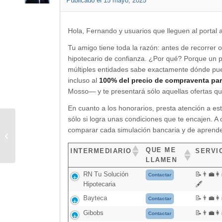
Publicado el 15 mayo, 2025
Hola, Fernando y usuarios que lleguen al portal 
Tu amigo tiene toda la razón: antes de recorrer o
hipotecario de confianza. ¿Por qué? Porque un 
múltiples entidades sabe exactamente dónde pue
incluso al
100% del precio de compraventa pa
Mosso— y te presentará sólo aquellas ofertas qu
En cuanto a los honorarios, presta atención a est
sólo si logra unas condiciones que te encajen. A 
comparar cada simulación bancaria y de aprendert
¿Merece la pena acudir a un
bróker hipotecario?
QUE ME
INTERMEDIARIO
SERVI
LLAMEN
RN Tu Solución
📝👨‍💼👩
Contactar
Hipotecaria
🖋️
Bayteca
📝👨‍💼👩
Contactar
Gibobs
📝👨‍💼👩
Contactar