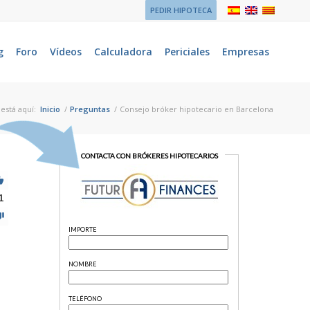
PEDIR HIPOTECA
g
Foro
Vídeos
Calculadora
Periciales
Empresas
está aquí:
Inicio
/
Preguntas
/
Consejo bróker hipotecario en Barcelona
1