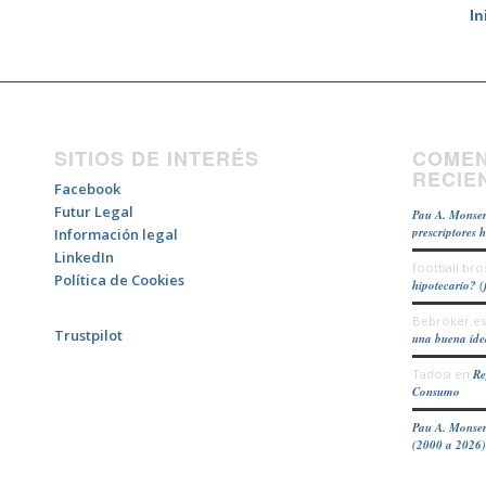
In
SITIOS DE INTERÉS
COMEN
RECIE
Facebook
Futur Legal
Pau A. Monser
prescriptores 
Información legal
LinkedIn
football bro
Política de Cookies
hipotecario? (
Bebroker.es
Trustpilot
una buena id
Tadosi
en
Re
Consumo
Pau A. Monser
(2000 a 2026)