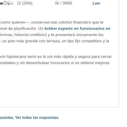
‍💼⏱️💻⚔️
22 (2004)
0€ / 3995€
Leer
y como quieres—, conservas ese colchón financiero que te
ivel de planificación. Un
bróker experto en funcionarios en
minas, historial crediticio) y te presentará únicamente las
: un piso más grande con terraza, un tipo fijo competitivo y la
ario hipotecario serio es la vía más rápida y segura para cerrar
cesidades y sin desembolsar honorarios si no obtiene mejoras
puestas. Ver todas las respuestas.