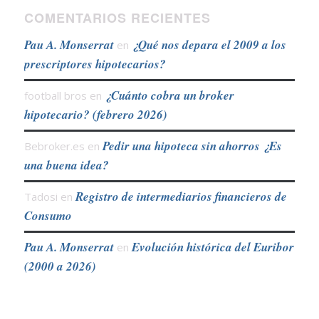
COMENTARIOS RECIENTES
Pau A. Monserrat
¿Qué nos depara el 2009 a los
en
prescriptores hipotecarios?
¿Cuánto cobra un broker
football bros
en
hipotecario? (febrero 2026)
Pedir una hipoteca sin ahorros ¿Es
Bebroker.es
en
una buena idea?
Registro de intermediarios financieros de
Tadosi
en
Consumo
Pau A. Monserrat
Evolución histórica del Euribor
en
(2000 a 2026)