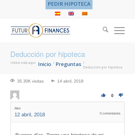
PEDIR HIPOTECA
Deducción por hipoteca
Usted está aquí:
/
/
Inicio
Preguntas
Deducción por hipoteca
35.30K visitas
14 abril, 2018
0
Alex
0
comentarios
12 abril, 2018