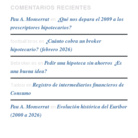
COMENTARIOS RECIENTES
Pau A. Monserrat
¿Qué nos depara el 2009 a los
en
prescriptores hipotecarios?
¿Cuánto cobra un broker
football bros
en
hipotecario? (febrero 2026)
Pedir una hipoteca sin ahorros ¿Es
Bebroker.es
en
una buena idea?
Registro de intermediarios financieros de
Tadosi
en
Consumo
Pau A. Monserrat
Evolución histórica del Euribor
en
(2000 a 2026)