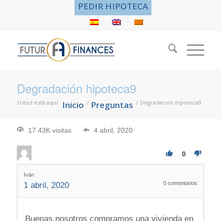
PEDIR HIPOTECA
Degradación hipoteca9
Usted está aquí:
/
/
Degradación hipoteca9
Inicio
Preguntas
17.43K visitas
4 abril, 2020
0
Iván
0
comentarios
1 abril, 2020
Buenas,nosotros compramos una vivienda en