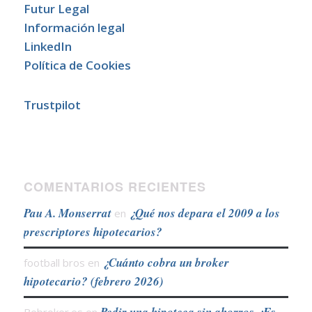
Futur Legal
Información legal
LinkedIn
Política de Cookies
Trustpilot
COMENTARIOS RECIENTES
Pau A. Monserrat
¿Qué nos depara el 2009 a los
en
prescriptores hipotecarios?
¿Cuánto cobra un broker
football bros
en
hipotecario? (febrero 2026)
Pedir una hipoteca sin ahorros ¿Es
Bebroker.es
en