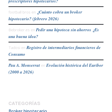
prescriptores hipotecarios?
¿Cuánto cobra un broker
football bros
en
hipotecario? (febrero 2026)
Pedir una hipoteca sin ahorros ¿Es
Bebroker.es
en
una buena idea?
Registro de intermediarios financieros de
Tadosi
en
Consumo
Pau A. Monserrat
Evolución histórica del Euribor
en
(2000 a 2026)
CATEGORÍAS
Broker hipotecario