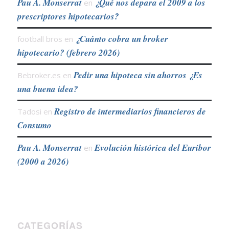
Pau A. Monserrat
¿Qué nos depara el 2009 a los
en
prescriptores hipotecarios?
¿Cuánto cobra un broker
football bros
en
hipotecario? (febrero 2026)
Pedir una hipoteca sin ahorros ¿Es
Bebroker.es
en
una buena idea?
Registro de intermediarios financieros de
Tadosi
en
Consumo
Pau A. Monserrat
Evolución histórica del Euribor
en
(2000 a 2026)
CATEGORÍAS