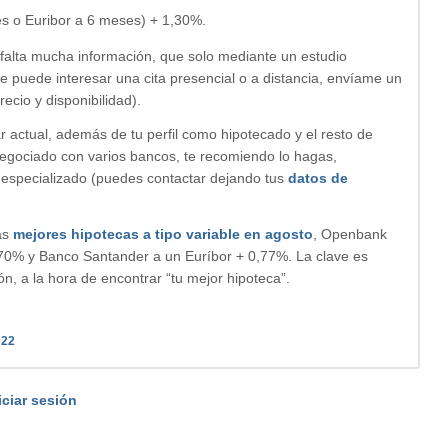
es o Euribor a 6 meses) + 1,30%.
 falta mucha información, que solo mediante un estudio
e puede interesar una cita presencial o a distancia, envíame un
ecio y disponibilidad).
r actual, además de tu perfil como hipotecado y el resto de
negociado con varios bancos, te recomiendo lo hagas,
 especializado (puedes contactar dejando tus
datos de
las
mejores hipotecas a tipo variable en agosto
, Openbank
0,70% y Banco Santander a un Euríbor + 0,77%. La clave es
ón, a la hora de encontrar “tu mejor hipoteca”.
022
iciar sesión