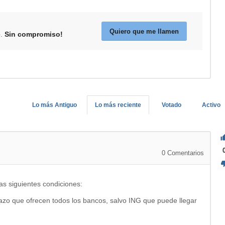
Quiero que me llamen
e
.
Sin compromiso!
Lo más Antiguo
Lo más reciente
Votado
Activo
0
Comentarios
as siguientes condiciones:
azo que ofrecen todos los bancos, salvo ING que puede llegar