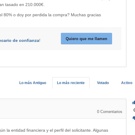
han tasado en 210.000€.
el 80% o doy por perdida la compra? Muchas gracias
Quiero que me llamen
ecario de confianza
!
Lo más Antiguo
Lo más reciente
Votado
Activo
0
Comentarios
 la entidad financiera y el perfil del solicitante. Algunas