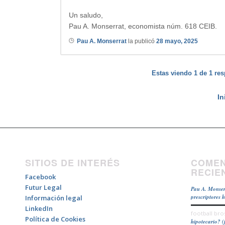
Un saludo,
Pau A. Monserrat, economista núm. 618 CEIB.
Pau A. Monserrat
la publicó
28 mayo, 2025
Estas viendo 1 de 1 res
In
SITIOS DE INTERÉS
COMEN
RECIE
Facebook
Futur Legal
Pau A. Monser
prescriptores 
Información legal
LinkedIn
football bro
Política de Cookies
hipotecario? (