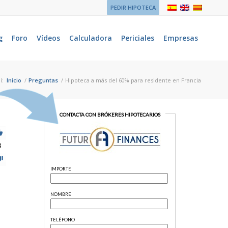
PEDIR HIPOTECA
g
Foro
Vídeos
Calculadora
Periciales
Empresas
í:
Inicio
/
Preguntas
/
Hipoteca a más del 60% para residente en Francia
8