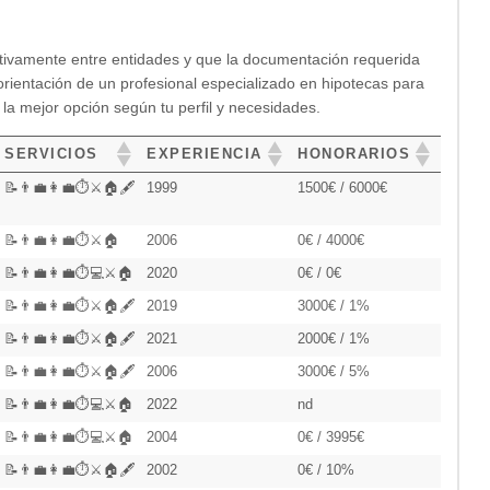
ativamente entre entidades y que la documentación requerida
rientación de un profesional especializado en hipotecas para
 la mejor opción según tu perfil y necesidades.
SERVICIOS
EXPERIENCIA
HONORARIOS
📝👨‍💼👩‍💼⏱️⚔️🏠🖋️
1999
1500€ / 6000€
📝👨‍💼👩‍💼⏱️⚔️🏠
2006
0€ / 4000€
📝👨‍💼👩‍💼⏱️💻⚔️🏠
2020
0€ / 0€
📝👨‍💼👩‍💼⏱️⚔️🏠🖋️
2019
3000€ / 1%
📝👨‍💼👩‍💼⏱️⚔️🏠🖋️
2021
2000€ / 1%
📝👨‍💼👩‍💼⏱️⚔️🏠🖋️
2006
3000€ / 5%
📝👨‍💼👩‍💼⏱️💻⚔️🏠
2022
nd
📝👨‍💼👩‍💼⏱️💻⚔️🏠
2004
0€ / 3995€
📝👨‍💼👩‍💼⏱️⚔️🏠🖋️
2002
0€ / 10%