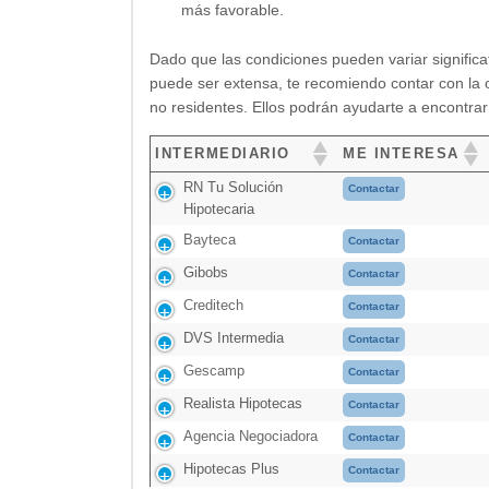
más favorable.
Dado que las condiciones pueden variar signific
puede ser extensa, te recomiendo contar con la o
no residentes. Ellos podrán ayudarte a encontrar
INTERMEDIARIO
ME INTERESA
RN Tu Solución
Contactar
Hipotecaria
Bayteca
Contactar
Gibobs
Contactar
Creditech
Contactar
DVS Intermedia
Contactar
Gescamp
Contactar
Realista Hipotecas
Contactar
Agencia Negociadora
Contactar
Hipotecas Plus
Contactar