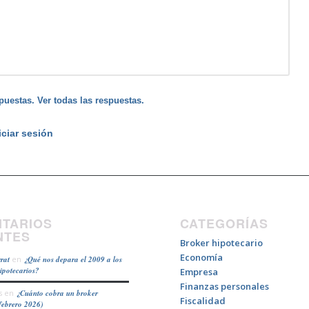
puestas. Ver todas las respuestas.
iciar sesión
TARIOS
CATEGORÍAS
NTES
Broker hipotecario
Economía
rat
en
¿Qué nos depara el 2009 a los
hipotecarios?
Empresa
Finanzas personales
s
en
¿Cuánto cobra un broker
Fiscalidad
febrero 2026)