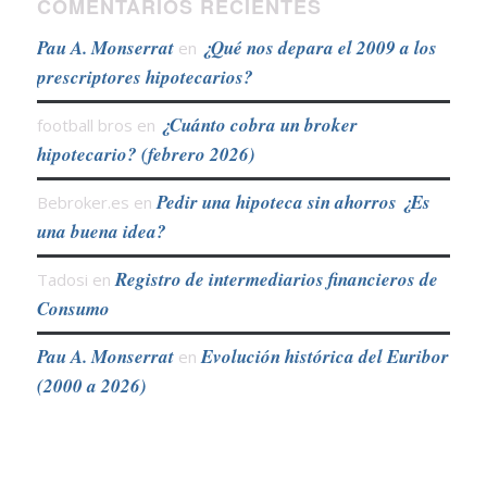
COMENTARIOS RECIENTES
Pau A. Monserrat
¿Qué nos depara el 2009 a los
en
prescriptores hipotecarios?
¿Cuánto cobra un broker
football bros
en
hipotecario? (febrero 2026)
Pedir una hipoteca sin ahorros ¿Es
Bebroker.es
en
una buena idea?
Registro de intermediarios financieros de
Tadosi
en
Consumo
Pau A. Monserrat
Evolución histórica del Euribor
en
(2000 a 2026)