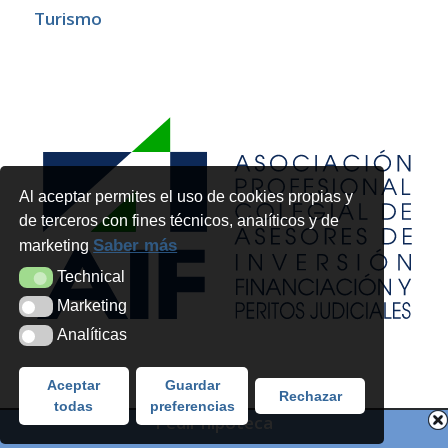
Turismo
Al aceptar permites el uso de cookies propias y
de terceros con fines técnicos, analíticos y de
Saber más
marketing
Technical
Technical
Marketing
Marketing
Analíticas
Analíticas
Aceptar
Guardar
Rechazar
todas
preferencias
Pedir hipoteca
Copyright 2026 - Futur Legal Advocats i Economistes SLP