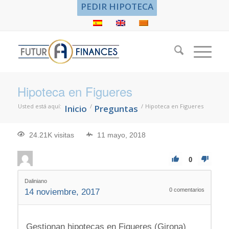
PEDIR HIPOTECA
Hipoteca en Figueres
Usted está aquí:
/
/
Hipoteca en Figueres
Inicio
Preguntas
24.21K visitas
11 mayo, 2018
0
Daliniano
0
comentarios
14 noviembre, 2017
Gestionan hipotecas en Figueres (Girona)