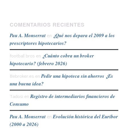
COMENTARIOS RECIENTES
Pau A. Monserrat
¿Qué nos depara el 2009 a los
en
prescriptores hipotecarios?
¿Cuánto cobra un broker
football bros
en
hipotecario? (febrero 2026)
Pedir una hipoteca sin ahorros ¿Es
Bebroker.es
en
una buena idea?
Registro de intermediarios financieros de
Tadosi
en
Consumo
Pau A. Monserrat
Evolución histórica del Euribor
en
(2000 a 2026)