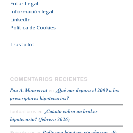
Futur Legal
Información legal
LinkedIn
Política de Cookies
Trustpilot
COMENTARIOS RECIENTES
Pau A. Monserrat
¿Qué nos depara el 2009 a los
en
prescriptores hipotecarios?
¿Cuánto cobra un broker
football bros
en
hipotecario? (febrero 2026)
Pedir una hipoteca sin ahorros ¿Es
Bebroker.es
en